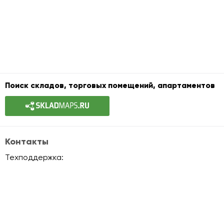
Поиск складов, торговых помещений, апартаментов
Контакты
Техподдержка:
info@officemaps.ru
Офисная недвижимость
Офисы класса A
Офисы класса B+